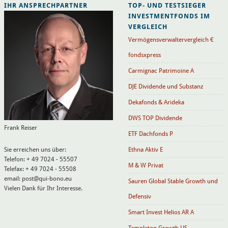
IHR ANSPRECHPARTNER
TOP- UND TESTSIEGER
INVESTMENTFONDS IM
VERGLEICH
Vermögensverwaltervergleich €
fondsxpress
Carmignac Patrimoine A
DJE Dividende und Substanz
Dekafonds & Arideka
DWS TOP Dividende
Frank Reiser
ETF Dachfonds P
Sie erreichen uns über:
Ethna Aktiv E
Telefon: + 49 7024 - 55507
M & W Privat
Telefax: + 49 7024 - 55508
email: post@qui-bono.eu
Sauren Global Stable Growth und
Vielen Dank für Ihr Interesse.
Defensiv
Smart Invest Helios AR A