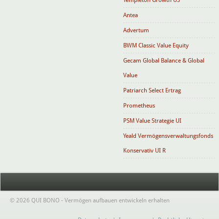
Templeton Growth US
Antea
Advertum
BWM Classic Value Equity
Gecam Global Balance & Global
Value
Patriarch Select Ertrag
Prometheus
PSM Value Strategie UI
Yeald Vermögensverwaltungsfonds
Konservativ UI R
© 2026 QUI BONO - Vermögen aufbauen entwickeln erhalten