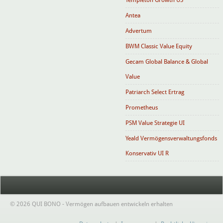
Templeton Growth US
Antea
Advertum
BWM Classic Value Equity
Gecam Global Balance & Global
Value
Patriarch Select Ertrag
Prometheus
PSM Value Strategie UI
Yeald Vermögensverwaltungsfonds
Konservativ UI R
© 2026 QUI BONO - Vermögen aufbauen entwickeln erhalten