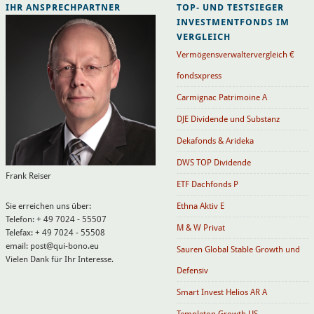
IHR ANSPRECHPARTNER
TOP- UND TESTSIEGER
INVESTMENTFONDS IM
VERGLEICH
Vermögensverwaltervergleich €
fondsxpress
Carmignac Patrimoine A
DJE Dividende und Substanz
Dekafonds & Arideka
DWS TOP Dividende
Frank Reiser
ETF Dachfonds P
Sie erreichen uns über:
Ethna Aktiv E
Telefon: + 49 7024 - 55507
M & W Privat
Telefax: + 49 7024 - 55508
email: post@qui-bono.eu
Sauren Global Stable Growth und
Vielen Dank für Ihr Interesse.
Defensiv
Smart Invest Helios AR A